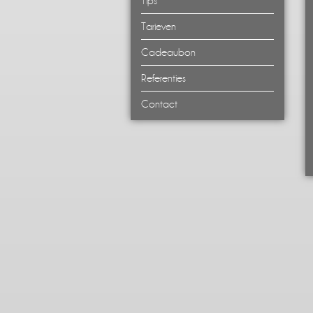
Tips
- Ontspanningsmassage
Tarieven
- Zwangerschapsmassage
Cadeaubon
- Wellness totaal massages
Referenties
- Hotstone massage
Contact
- Chocolade arrangement
- Kindermassage
- Onderlinge kindermassage
- stoelmassages
- Zorgmassages