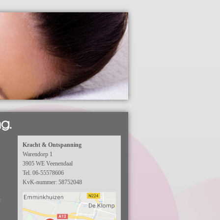
g.
Kracht & Ontspanning
Warendorp 1
3905 WE Veenendaal
Tel. 06-55578606
KvK-nummer: 58752048
t