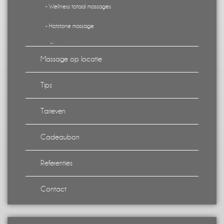
- Wellness totaal massages
- Hotstone massage
- Chocolade arrangement
Massage op locatie
- Kindermassage
Tips
- Onderlinge kindermassage
- stoelmassages
Tarieven
- Zorgmassages
Cadeaubon
Referenties
Contact