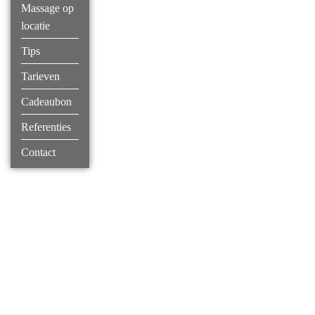
- Sportmassage
Massage op
locatie
- Klassieke
massage
Tips
-
Tarieven
Ontspanningsmassage
Cadeaubon
-
Referenties
Zwangerschapsmassage
Contact
- Wellness
totaal
Redenen voor een
massages
massage.
- Hotstone
massage
Ontspanning relaxen en genieten zijn
- Chocolade
redenen om je te laten masseren.
arrangement
Ook in geval van ........... kan massage een uitkomst zijn:
-