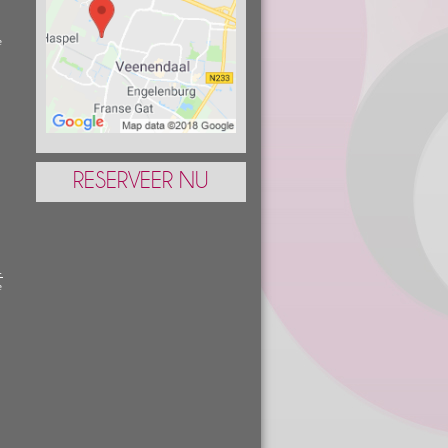
e
r
d
RESERVEER NU
-
e