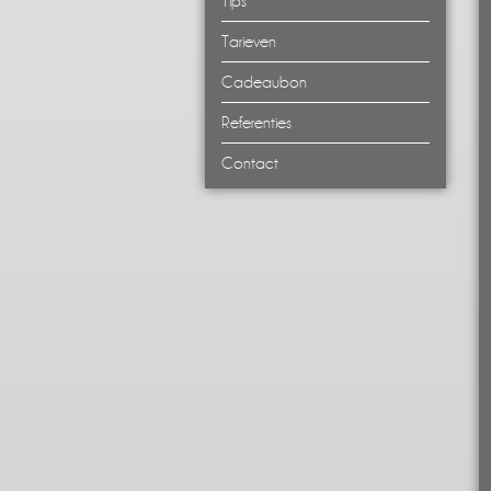
Tips
- Ontspanningsmassage
Tarieven
- Zwangerschapsmassage
Cadeaubon
- Wellness totaal massages
Referenties
- Hotstone massage
Contact
- Chocolade arrangement
- Kindermassage
- Onderlinge kindermassage
- stoelmassages
- Zorgmassages