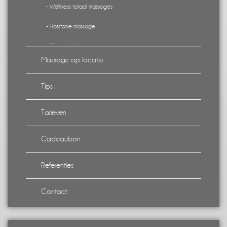
- Wellness totaal massages
- Hotstone massage
- Chocolade arrangement
Massage op locatie
- Kindermassage
Tips
- Onderlinge kindermassage
- stoelmassages
Tarieven
- Zorgmassages
Cadeaubon
Referenties
Contact