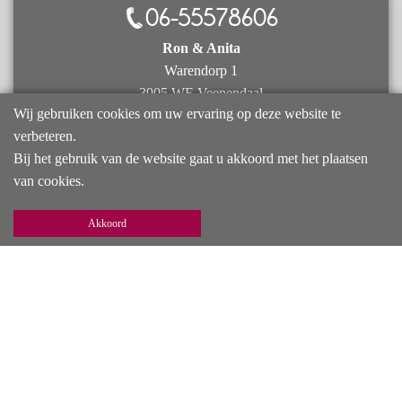
06-55578606
Ron & Anita
Warendorp 1
3905 WE Veenendaal
Wij gebruiken cookies om uw ervaring op deze website te
verbeteren.
RESERVEER NU
Bij het gebruik van de website gaat u akkoord met het plaatsen
van cookies.
Ontspanningsmassage
Akkoord
Deze massage vindt plaats in een rustgevende setting en is gericht op
totale rust en ontspanning. Het levert een betere doorbloeding,
diepere ademhaling en versoepeling van spieren en pezen op. De
afvoer van afvalstoffen wordt door een ontspanningsmassage
gestimuleerd. Lichaam en geest komen tot rust.
Boek een ontspanningsmassage in Veenendaal
Maak een afspraak voor een ontspanningsmassage in Veenendaal.